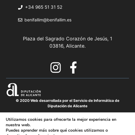
+34 965 51 31 52
benifallim@benifallim.es
Plaza del Sagrado Corazón de Jesús, 1
03816, Alicante.
© 2020 Web desarrollada por el Servicio de Informática de
Diputación de Alicante
Utilizamos cookies para ofrecerte la mejor experiencia en
nuestra web.
Política de privacidad
Puedes aprender más sobre qué cookies utilizamos o
Mapa del sitio