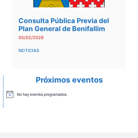
Consulta Pública Previa del
Plan General de Benifallim
05/02/2026
NOTICIAS
Próximos eventos
No hay eventos programados.
A
v
i
s
o