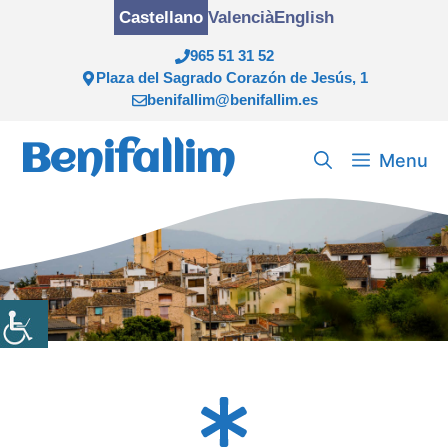
Saltar
Castellano
Valencià
English
al
965 51 31 52
contenido
Plaza del Sagrado Corazón de Jesús, 1
benifallim@benifallim.es
Benifallim
Menu