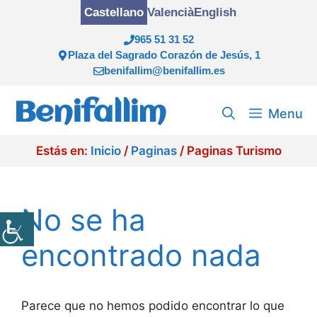
Saltar
Castellano
Valencià
English
al
965 51 31 52
contenido
Plaza del Sagrado Corazón de Jesús, 1
benifallim@benifallim.es
Benifallim
Menu
Estás en:
Inicio
/
Paginas
/
Paginas Turismo
No se ha
encontrado nada
Parece que no hemos podido encontrar lo que