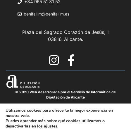
+34 965 51 31 52
benifallim@benifallim.es
Plaza del Sagrado Corazón de Jesús, 1
03816, Alicante.
© 2020 Web desarrollada por el Servicio de Informática de
Diputación de Alicante
Utilizamos cookies para ofrecerte la mejor experiencia en
nuestra web.
Política de privacidad
Puedes aprender más sobre qué cookies utilizamos o
Mapa del sitio
desactivarlas en los
ajustes
.