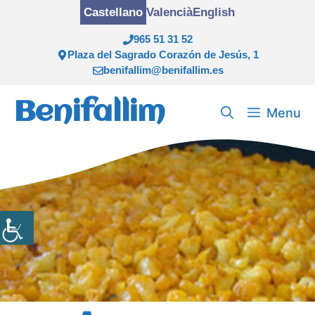
Saltar
Castellano
Valencià
English
al
965 51 31 52
contenido
Plaza del Sagrado Corazón de Jesús, 1
benifallim@benifallim.es
Benifallim
Menu