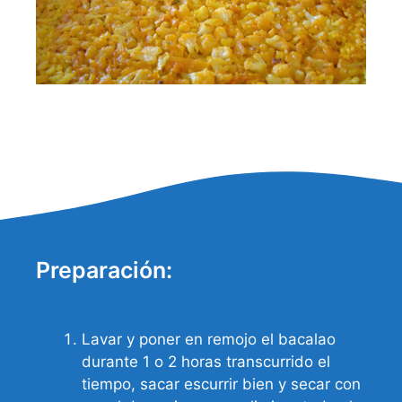
Preparación:
Lavar y poner en remojo el bacalao
durante 1 o 2 horas transcurrido el
tiempo, sacar escurrir bien y secar con