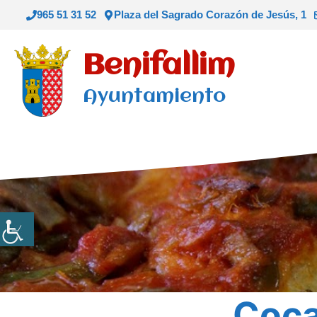
Saltar
965 51 31 52
Plaza del Sagrado Corazón de Jesús, 1
al
contenido
Benifallim
Ayuntamiento
Coca