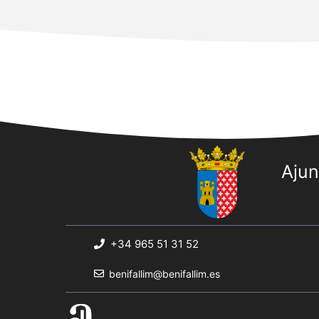
Aju
+34 965 51 31 52
benifallim@benifallim.es