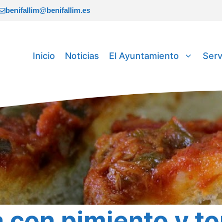
benifallim@benifallim.es
Inicio
Noticias
El Ayuntamiento
Serv
 con pimiento y t