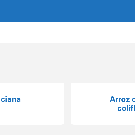
nciana
Arroz 
colif